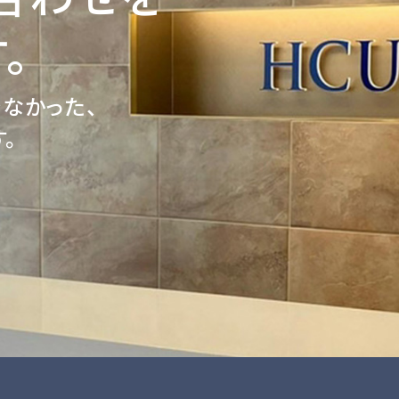
。
きなかった、
。