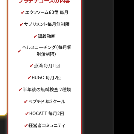
プラチナコースの内容
✔
エクソソーム60億 毎月
✔
サプリメント毎月無制限
✔
講義動画
ヘルスコーチング（毎月個
✔
別無制限）
✔
点滴 毎月1回
✔
HUGO 毎月2回
✔
半年後の無料検査 2種類
✔
ペプチド 年2クール
✔
HOCATT 毎月2回
✔
経営者コミュニティ