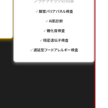
プラチナドックの内容
✔
腸管バリアパネル検査
✔
AI肌診断
✔
糖化度検査
✔
精密遺伝子検査
✔
遅延型フードアレルギー検査