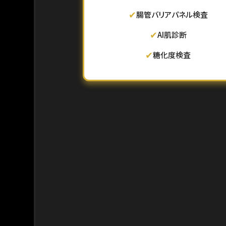
✔
腸管バリアパネル検査
✔
AI肌診断
✔
糖化度検査