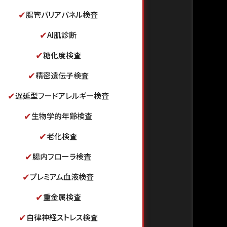
✔
腸管バリアパネル検査
✔
AI肌診断
✔
糖化度検査
✔
精密遺伝子検査
✔
遅延型フードアレルギー検査
✔
生物学的年齢検査
✔
老化検査
✔
腸内フローラ検査
✔
プレミアム血液検査
✔
重金属検査
✔
自律神経ストレス検査